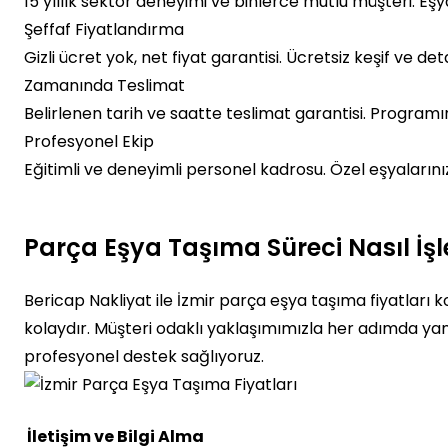
15 yıllık sektör deneyimi ve binlerce mutlu müşteri. Eş
Şeffaf Fiyatlandırma
Gizli ücret yok, net fiyat garantisi. Ücretsiz keşif ve deta
Zamanında Teslimat
Belirlenen tarih ve saatte teslimat garantisi. Program
Profesyonel Ekip
Eğitimli ve deneyimli personel kadrosu. Özel eşyaları
Parça Eşya Taşıma Süreci Nasıl İşl
Bericap Nakliyat ile İzmir parça eşya taşıma fiyatları
kolaydır. Müşteri odaklı yaklaşımımızla her adımda yanı
profesyonel destek sağlıyoruz.
İletişim ve Bilgi Alma