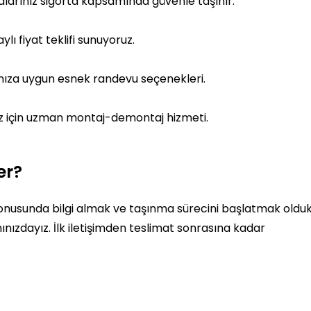
yalarınız sigorta kapsamında güvenle taşınır.
ylı fiyat teklifi sunuyoruz.
ınıza uygun esnek randevu seçenekleri.
nız için uzman montaj-demontaj hizmeti.
er?
 konusunda bilgi almak ve taşınma sürecini başlatmak oldu
nızdayız. İlk iletişimden teslimat sonrasına kadar