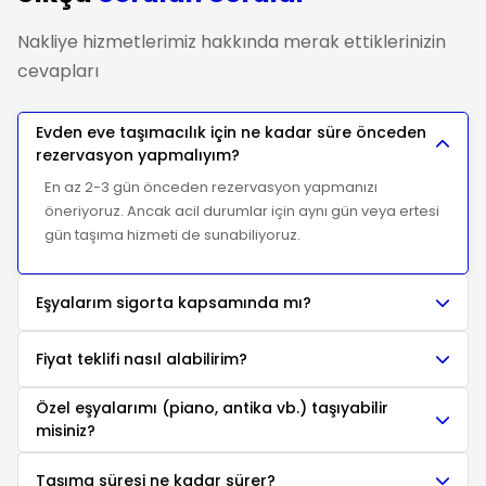
Nakliye hizmetlerimiz hakkında merak ettiklerinizin
cevapları
Evden eve taşımacılık için ne kadar süre önceden
rezervasyon yapmalıyım?
En az 2-3 gün önceden rezervasyon yapmanızı
öneriyoruz. Ancak acil durumlar için aynı gün veya ertesi
gün taşıma hizmeti de sunabiliyoruz.
Eşyalarım sigorta kapsamında mı?
Evet, tüm taşımacılık hizmetlerimizde eşyalarınız sigorta
Fiyat teklifi nasıl alabilirim?
kapsamındadır. Taşıma sırasında oluşabilecek herhangi
bir hasar durumunda sigorta kapsamımız devreye girer.
Fiyat teklifi almak için sitemizdeki "Teklif Al" butonuna
Özel eşyalarımı (piano, antika vb.) taşıyabilir
tıklayarak formu doldurabilir, telefon numaramızı
misiniz?
arayabilir veya WhatsApp üzerinden iletişime
Elbette. Piano, antika, sanat eseri gibi özel eşyalar için
geçebilirsiniz.
Taşıma süresi ne kadar sürer?